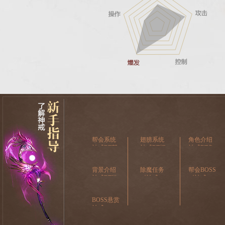
帮会系统
翅膀系统
角色介绍
神戒BT帮
神戒BT翅
神戒BT角
会系统介
膀系统介
色介绍
绍
绍
背景介绍
除魔任务
帮会BOSS
神戒BT游
《神戒
《神戒
戏背景介
BT》除魔
BT》帮会
绍
任务怎么
BOSS玩法
BOSS悬赏
完成
介绍
神戒
btBOSS悬
赏玩法介