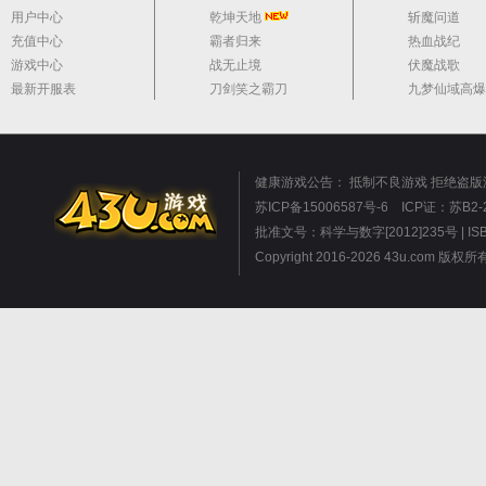
用户中心
乾坤天地
斩魔问道
充值中心
霸者归来
热血战纪
游戏中心
战无止境
伏魔战歌
最新开服表
刀剑笑之霸刀
九梦仙域高爆
健康游戏公告： 抵制不良游戏 拒绝盗版
苏ICP备15006587号-6
ICP证：苏B2-2
批准文号：科学与数字[2012]235号 | I
Copyright 2016-2026 43u.co